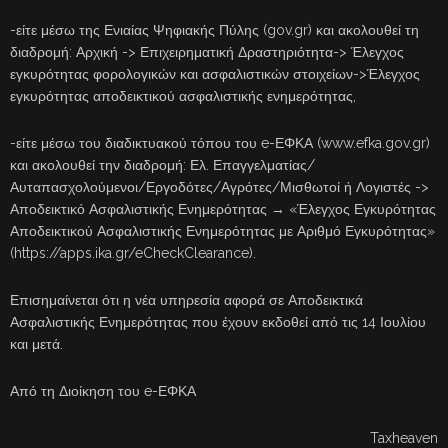
-είτε μέσω της Ενιαίας Ψηφιακής Πύλης (gov.gr) και ακολουθεί τη
διαδρομή: Αρχική -> Επιχειρηματική Δραστηριότητα-> Έλεγχος
εγκυρότητας φορολογικών και ασφαλιστικών στοιχείων->Έλεγχος
εγκυρότητας αποδεικτικού ασφαλιστικής ενημερότητας,
-είτε μέσω του διαδικτυακού τόπου του e-ΕΦΚΑ (www.efka.gov.gr)
και ακολουθεί την διαδρομή: Ελ. Επαγγελματίας/
Αυταπασχολούμενοι/Εργοδότες/Αγρότες/Μισθωτοί ή Λογιστές ->
Αποδεικτικό Ασφαλιστικής Ενημερότητας → «Έλεγχος Εγκυρότητας
Αποδεικτικού Ασφαλιστικής Ενημερότητας με Αριθμό Εγκυρότητας»
(https://apps.ika.gr/eCheckClearance).
Επισημαίνεται ότι η νέα υπηρεσία αφορά σε Αποδεικτικά
Ασφαλιστικής Ενημερότητας που έχουν εκδοθεί από τις 14 Ιουλίου
και μετά.
Από τη Διοίκηση του e-ΕΦΚΑ
Taxheaven