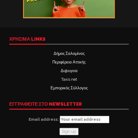
ΧΡΉΣΙΜΑ LINKS
Δήμος Σαλαμίνας
Περιφέρεια Αττικής
Δι@υγεια
Taxis net
Εμπορικός Σύλλογος
ΕΓΓΡΑΦΕΙΤΕ ΣΤΟ NEWSLETTER
Email address: