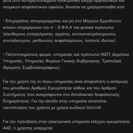
μετά από αυτοματοποιημένο ηλεκτρονικό έλεγχο εργοδοτικών και
ατομικών ασφαλιστικών οφειλών, δύναται να χρησιμοποιηθεί από:
• Επιχειρήσεις απογεγραμμένες και μη στο Μητρώο Εργοδοτών
κοινών επιχειρήσεων του e – Ε.Φ.Κ.Α. και φυσικά πρόσωπα
(ελεύθερους επαγγελματίες, αγρότες, αυτοαπασχολούμενους,
συνταξιούχους, μισθωτούς ασφαλισμένους, λοιπούς ιδιώτες).
• Πιστοποιημένους φορείς, υπηρεσίες και πρόσωπα (ΚΕΠ, Δημόσιες
Υπηρεσίες, Υπηρεσίες Φορέων Γενικής Κυβέρνησης, Τραπεζικά
Ιδρύματα, Συμβολαιογράφους),
Για την χρήση της εν λόγω υπηρεσίας είναι απαραίτητη η εισαγωγή
του μοναδικού Αριθμού Εγκυρότητας καθώς και του Αριθμού
Συστήματος που αναγράφονται στο Αποδεικτικό Ασφαλιστικής
Ενημερότητας. Για την είσοδο στην υπηρεσία απαιτείται
ταυτοποίηση του χρήστη με χρήση κωδικών taxisnet.
Για την πρόσβαση στην ηλεκτρονική υπηρεσία ελέγχου εγκυρότητας
ΑΑΕ, o χρήστης εισέρχεται: