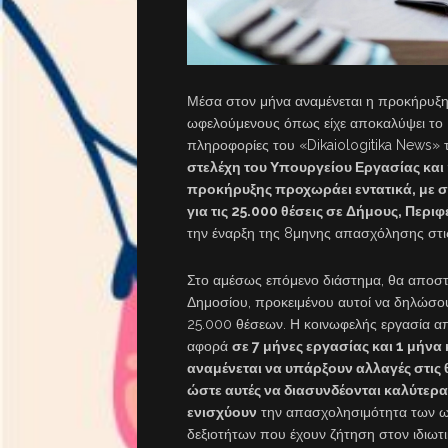
Μέσα στον μήνα αναμένεται η προκήρυξη
ωφελούμενους όπως είχε αποκαλύψει το D
πληροφορίες του «Dikaiologitika News» 
στελέχη του Υπουργείου Εργασίας και 
προκήρυξης προχωράει εντατικά, με σ
για τις 25.000 θέσεις σε Δήμους, Περι
την έναρξη της 8μηνης απασχόλησης στι
Στο αμέσως επόμενο διάστημα, θα αποστα
Δημοσίου, προκειμένου αυτοί να δηλώσουν
25.000 θέσεων. Η κοινωφελής εργασία απ
αφορά
σε 7 μήνες εργασίας και 1 μήν
αναμένεται να υπάρξουν αλλαγές στις 
ώστε αυτές να διασυνδέονται καλύτερα 
ενισχύουν
την απασχολησιμότητα των ωφ
δεξιοτήτων που έχουν ζήτηση στον ιδιωτι