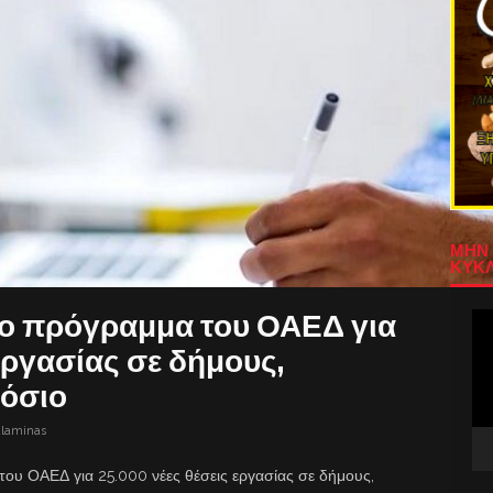
ΜΗΝ 
ΚΥΚΛ
 το πρόγραμμα του ΟΑΕΔ για
Πρ
Αν
εργασίας σε δήμους,
Βίν
μόσιο
alaminas
του ΟΑΕΔ για 25.000 νέες θέσεις εργασίας σε δήμους,