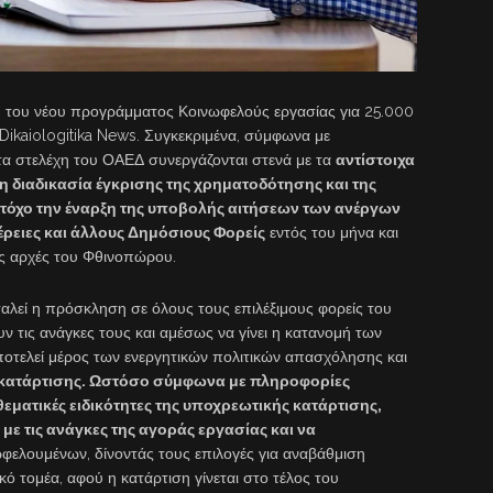
 του νέου προγράμματος Κοινωφελούς εργασίας για 25.000
ikaiologitika News. Συγκεκριμένα, σύμφωνα με
τα στελέχη του ΟΑΕΔ συνεργάζονται στενά με τα
αντίστοιχα
η διαδικασία έγκρισης της χρηματοδότησης και της
τόχο την έναρξη της υποβολής αιτήσεων των ανέργων
φέρειες και άλλους Δημόσιους Φορείς
εντός του μήνα και
ς αρχές του Φθινοπώρου.
λεί η πρόσκληση σε όλους τους επιλέξιμους φορείς του
 τις ανάγκες τους και αμέσως να γίνει η κατανομή των
οτελεί μέρος των ενεργητικών πολιτικών απασχόλησης και
α κατάρτισης. Ωστόσο σύμφωνα με πληροφορίες
θεματικές ειδικότητες της υποχρεωτικής κατάρτισης,
με τις ανάγκες της αγοράς εργασίας και να
ελουμένων, δίνοντάς τους επιλογές για αναβάθμιση
κό τομέα, αφού η κατάρτιση γίνεται στο τέλος του