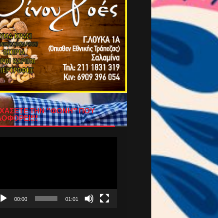
ΧΑΣΕΤΕ ΤΗΝ “ΦΩΝΗ” ΠΟΥ
ΟΦΟΡΕΙ!!!
όγραμμα
απαραγωγής
τεο
00:00
01:01