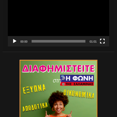
Βίντεο
00:00
01:01