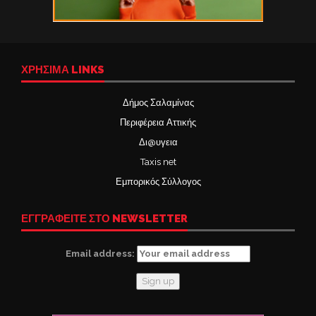
ΧΡΉΣΙΜΑ LINKS
Δήμος Σαλαμίνας
Περιφέρεια Αττικής
Δι@υγεια
Taxis net
Εμπορικός Σύλλογος
ΕΓΓΡΑΦΕΙΤΕ ΣΤΟ NEWSLETTER
Email address: