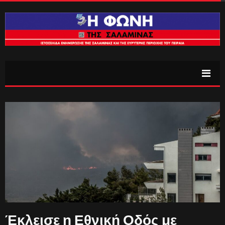
Έκλεισε η Εθνική Οδός με