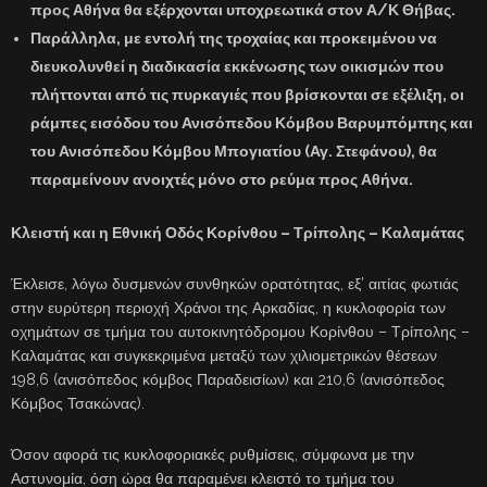
προς Αθήνα θα εξέρχονται υποχρεωτικά στον Α/Κ Θήβας.
Παράλληλα, με εντολή της
τροχαίας
και προκειμένου να
διευκολυνθεί η διαδικασία εκκένωσης των οικισμών που
πλήττονται από τις πυρκαγιές που βρίσκονται σε εξέλιξη, οι
ράμπες εισόδου του Ανισόπεδου Κόμβου Βαρυμπόμπης και
του Ανισόπεδου Κόμβου Μπογιατίου (Αγ. Στεφάνου), θα
παραμείνουν ανοιχτές μόνο στο ρεύμα προς Αθήνα.
Κλειστή και η Εθνική Οδός Κορίνθου – Τρίπολης – Καλαμάτας
Έκλεισε, λόγω δυσμενών συνθηκών ορατότητας, εξ’ αιτίας φωτιάς
στην ευρύτερη περιοχή Χράνοι της Αρκαδίας, η κυκλοφορία των
οχημάτων σε τμήμα του αυτοκινητόδρομου Κορίνθου – Τρίπολης –
Καλαμάτας και συγκεκριμένα μεταξύ των χιλιομετρικών θέσεων
198,6 (ανισόπεδος κόμβος Παραδεισίων) και 210,6 (ανισόπεδος
Κόμβος Τσακώνας).
Όσον αφορά τις κυκλοφοριακές ρυθμίσεις, σύμφωνα με την
Αστυνομία, όση ώρα θα παραμένει κλειστό το τμήμα του