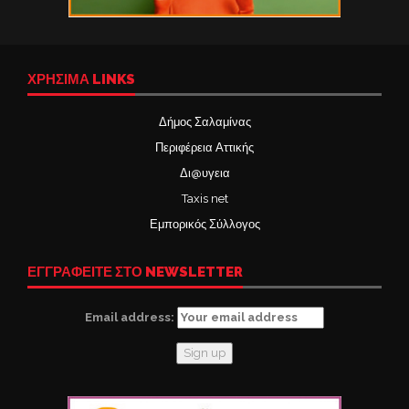
ΧΡΉΣΙΜΑ LINKS
Δήμος Σαλαμίνας
Περιφέρεια Αττικής
Δι@υγεια
Taxis net
Εμπορικός Σύλλογος
ΕΓΓΡΑΦΕΙΤΕ ΣΤΟ NEWSLETTER
Email address: