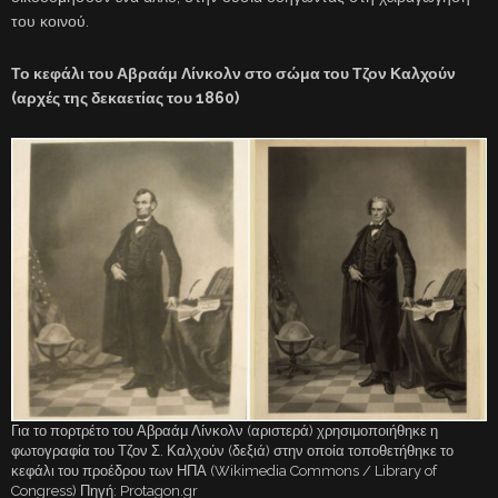
του κοινού.
Το κεφάλι του Αβραάμ Λίνκολν στο σώμα του Τζον Καλχούν
(αρχές της δεκαετίας του 1860)
Για το πορτρέτο του Αβραάμ Λίνκολν (αριστερά) χρησιμοποιήθηκε η
φωτογραφία του Τζον Σ. Καλχούν (δεξιά) στην οποία τοποθετήθηκε το
κεφάλι του προέδρου των ΗΠΑ (Wikimedia Commons / Library of
Congress) Πηγή: Protagon.gr