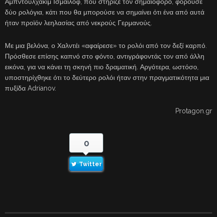
Αμπντουλχακίμ Ισμαΐλοφ, που στήριζε τον σημαιοφόρο, φορούσε
δύο ρολόγια, κάτι που θα μπορούσε να σημαίνει ότι ένα από αυτά
ήταν προϊόν λεηλασίας από νεκρούς Γερμανούς.
Με μια βελόνα, ο Χαλντέι «αφαίρεσε» το ρολόι από τον δεξί καρπό.
Πρόσθεσε επίσης καπνό στο φόντο, αντιγράφοντάς τον από άλλη
εικόνα, για να κάνει τη σκηνή πιο δραματική. Αργότερα, ωστόσο,
υποστηρίχθηκε ότι το δεύτερο ρολόι ήταν στην πραγματικότητα μια
πυξίδα Adrianov.
Protagon.gr
0
Twitter