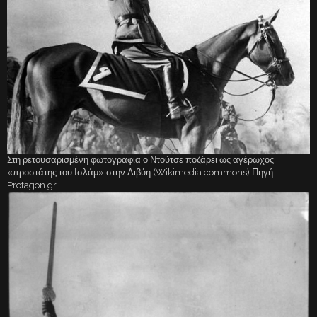
Στη ρετουσαρισμένη φωτογραφία ο Ντούτσε ποζάρει ως αγέρωχος
«προστάτης του Ισλάμ» στην Λιβύη (Wikimedia commons) Πηγή:
Protagon.gr