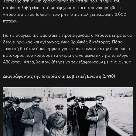
Τρίπολης στη Λιβύη κραδαίνοντας το «σπαθί του Ισλάμ», του
οποίου η λαβή είναι από μασίφ χρυσό, και αυτοανακηρύχθηκε
«προστάτης του Ισλάμ», πριν μπει στην πόλη επικεφαλής 2.600
ιππέων.
Για τις ανάγκες της φασιστικής προπαγάνδας, ο Ντούτσε έπρεπε να
δείχνει ηρωικός και αγέρωχος, ένας θρυλικός δικτάτορας. Πόσο
πειστική θα ήταν όμως η φωτογραφία αν φαινόταν στην άκρη και ο
ιπποκόμος που κρατούσε τα γκέμια για να μείνει ακίνητο το άλογο;
Αδύνατον. Απλά, λοιπόν, ζήτησε να τον εξαφανίσουν με photoshop.
Διαγράφοντας την Ιστορία στη Σοβιετική Ενωση (1938)