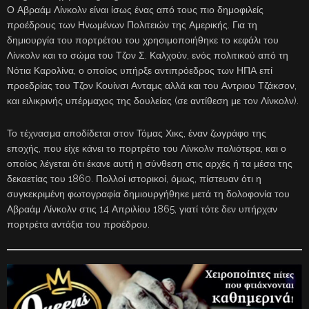
Ο Αβραάμ Λίνκολν είναι ίσως ένας από τους πιο δημοφιλείς
προέδρους των Ηνωμένων Πολιτειών της Αμερικής. Για τη
δημιουργία του πορτρέτου του χρησιμοποιήθηκε το κεφάλι του
Λίνκολν και το σώμα του Τζον Σ. Καλχούν, ενός πολιτικού από τη
Νότια Καρολίνα, ο οποίος υπήρξε αντιπρόεδρος των ΗΠΑ επί
προεδρίας του Τζον Κουίνσι Ανταμς αλλά και του Αντριου Τζάκσον,
και ειλικρινής υπέρμαχος της δουλείας (σε αντίθεση με τον Λίνκολν).
Το τέχνασμα αποδίδεται στον Τόμας Χικς, έναν ζωγράφο της
εποχής, που είχε κάνει το πορτρέτο του Λίνκολν παλιότερα, και ο
οποίος λέγεται ότι έκανε αυτή η σύνθεση στις αρχές ή τα μέσα της
δεκαετίας του 1860. Πολλοί ιστορικοί, όμως, πίστευαν ότι η
συγκεκριμένη φωτογραφία δημιουργήθηκε μετά τη δολοφονία του
Αβραάμ Λίνκολν στις 14 Απριλίου 1865, γιατί τότε δεν υπήρχαν
πορτρέτα αντάξια του προέδρου.