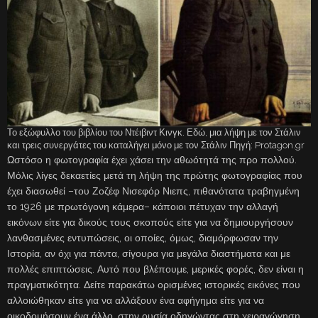
Το εξώφυλλο του βιβλίου του Ντέιβιντ Κινγκ. Εδώ, μια λήψη με τον Στάλιν
και τρεις συνεργάτες του καταλήγει μόνο με τον Στάλιν Πηγή: Protagon.gr
Ωστόσο η φωτογραφία έχει χάσει την αθωότητά της προ πολλού.
Μόλις λίγες δεκαετίες μετά τη λήψη της πρώτης φωτογραφίας που
έχει διασωθεί –του Ζοζέφ Νισεφόρ Νιεπς, πιθανότατα τραβηγμένη
το 1926 με πρωτόγονη κάμερα– κάποιοι πέτυχαν την αλλαγή
εικόνων είτε για δικούς τους σκοπούς είτε για να δημιουργήσουν
λανθασμένες εντυπώσεις, οι οποίες, όμως, διαμόρφωσαν την
Ιστορία, αν όχι για πάντα, σίγουρα για μεγάλα διαστήματα και με
πολλές επιπτώσεις. Αυτό που βλέπουμε, μερικές φορές, δεν είναι η
πραγματικότητα. Δείτε παρακάτω ορισμένες ιστορικές εικόνες που
αλλοιώθηκαν είτε για να αλλάξουν ένα αφήγημα είτε για να
οικοδομήσουν ένα άλλο, στην ουσία οδηγώντας στη χειραγώγηση