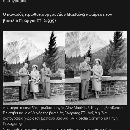
φωτογραφίες.
Ο καναδός πρωθυπουργός Λίον ΜακΚένζι αφαίρεσε τον
βασιλιά Γεώργιο ΣΤ’ (1939)
Aριστερά, ο καναδός πρωθυπουργός Λίον ΜακΚένζι Κινγκ, η βασίλισσα
Ελισάβετ και ο σύζυγός της βασιλιάς Γεώργιος ΣΤ’. Δεξιά η ίδια
φωτογραφία χωρίς τον βρετανό βασιλιά (Wikipedia Commons) Πηγή:
Protagon.gr
Στην αυθεντική φωτογραφία, απεικονίζονται από αριστερά ο