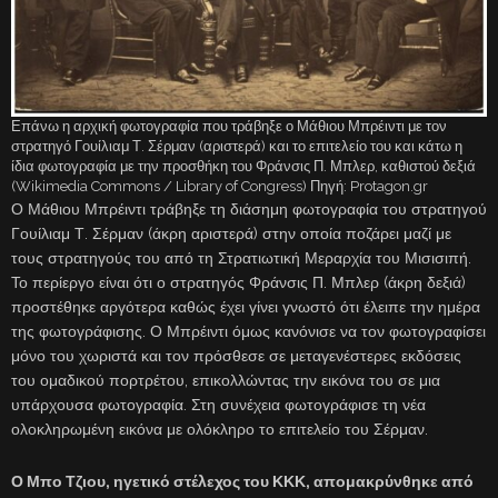
Επάνω η αρχική φωτογραφία που τράβηξε ο Μάθιου Μπρέιντι με τον
στρατηγό Γουίλιαμ Τ. Σέρμαν (αριστερά) και το επιτελείο του και κάτω η
ίδια φωτογραφία με την προσθήκη του Φράνσις Π. Μπλερ, καθιστού δεξιά
(Wikimedia Commons / Library of Congress) Πηγή: Protagon.gr
Ο Μάθιου Μπρέιντι τράβηξε τη διάσημη φωτογραφία του στρατηγού
Γουίλιαμ Τ. Σέρμαν (άκρη αριστερά) στην οποία ποζάρει μαζί με
τους στρατηγούς του από τη Στρατιωτική Μεραρχία του Μισισιπή.
Το περίεργο είναι ότι ο στρατηγός Φράνσις Π. Μπλερ (άκρη δεξιά)
προστέθηκε αργότερα καθώς έχει γίνει γνωστό ότι έλειπε την ημέρα
της φωτογράφισης. Ο Μπρέιντι όμως κανόνισε να τον φωτογραφίσει
μόνο του χωριστά και τον πρόσθεσε σε μεταγενέστερες εκδόσεις
του ομαδικού πορτρέτου, επικολλώντας την εικόνα του σε μια
υπάρχουσα φωτογραφία. Στη συνέχεια φωτογράφισε τη νέα
ολοκληρωμένη εικόνα με ολόκληρο το επιτελείο του Σέρμαν.
Ο Μπο Τζιου, ηγετικό στέλεχος του ΚΚΚ, απομακρύνθηκε από