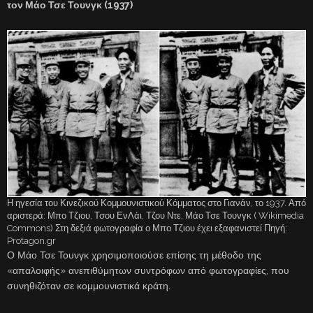
τον Μάο Τσε Τουνγκ (1937)
Η ηγεσία του Κινεζικού Κομμουνιστικού Κόμματος στο Γιανάν, το 1937. Από
αριστερά: Μπο Τζιου, Τσου ΕνΛάι, Τζου Ντε, Μάο Τσε Τουνγκ ( Wikimedia
Commons) Στη δεξιά φωτογραφία ο Μπο Τζιου έχει εξαφανιστεί Πηγή:
Protagon.gr
Ο Μάο Τσε Τουνγκ χρησιμοποιούσε επίσης τη μέθοδο της
«απαλοιφής» ανεπιθύμητων συντρόφων από φωτογραφίες, που
συνηθιζόταν σε κομμουνιστικά κράτη.