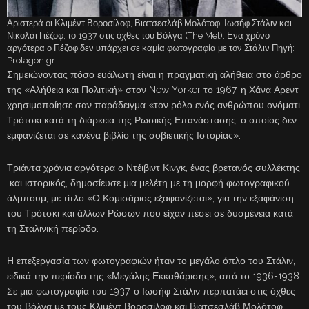
Αριστερά οι Κλιμέντ Βοροσίλοφ, Βιατσεσλάβ Μολότοφ, Ιωσήφ Στάλιν και
Νικολάι Γιέζοφ, το 1937 στις όχθες του Βόλγα (The Met). Ενα χρόνο
αργότερα ο Γιέζοφ δεν υπάρχει σε καμία φωτογραφία με τον Στάλιν Πηγή:
Protagon.gr
Σημειώνοντας πόσο ευάλωτη είναι η πραγματική αλήθεια στο άρθρο
της «Αλήθεια και Πολιτική» στον New Yorker το 1967, η Χάνα Αρεντ
χρησιμοποίησε σαν παράδειγμα «τον ρόλο ενός ανθρώπου ονόματι
Τρότσκι κατά τη διάρκεια της Ρωσικής Επανάστασης, ο οποίος δεν
εμφανίζεται σε κανένα βιβλίο της σοβιετικής Ιστορίας».
Τριάντα χρόνια αργότερα ο Ντέιβιντ Κινγκ, ένας βρετανός συλλέκτης
και ιστορικός, δημοσίευσε μια μελέτη με τη μορφή φωτογραφικού
άλμπουμ, με τίτλο «Ο Κομισάριος εξαφανίζεται», για την εξαφάνιση
του Τρότσκι και άλλων Ρώσων που είχαν πέσει σε δυσμένεια κατά
τη Σταλινική περίοδο.
Η επεξεργασία των φωτογραφιών ήταν το μεγάλο όπλο του Στάλιν,
ειδικά την περίοδο της «Μεγάλης Εκκαθάρισης», από το 1936-1938.
Σε μια φωτογραφία του 1937, ο Ιωσήφ Στάλιν περπατάει στις όχθες
του Βόλγα με τους Κλιμέντ Βοροσίλοφ και Βιατσεσλάβ Μολότοφ,