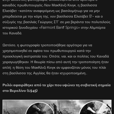
καναδός πρωθυπουργός Λίον ΜακΚένζι Κινγκ, η βασίλισσα
Ελισάβετ –κατόπιν αναφερόμενη ως βασιλομήτωρ για να μην
μπερδεύεται με την κόρη της, νυν βασίλισσα Ελισάβετ B’– και ο
σύζυγός της βασιλιάς Γεώργιος ΣΤ’ σε μια βεράντα του πολυτελούς
ιστορικού ξενοδοχείου «Fairmont Banff Springs» στην Αλμπέρτα
του Καναδά.
Ωστόσο, η φωτογραφία τροποποιήθηκε αργότερα για να
χρησιμοποιηθεί σε αφίσα του πρωθυπουργού κατά την
προεκλογική εκστρατεία του. Οπότε, ναι, και οι πολίτες του Καναδά
χειραγωγήθηκαν. Η θεωρία πίσω από αυτή την τροποποίηση ήταν
απλή: η θέση του ΜακΚένζι Κινγκ αν εμφανιζόταν μόνος του πλάι
στη βασίλισσα της Αγγλίας θα ήταν ισχυροποιημένη…
Ρολόι αφαιρέθηκε από το χέρι που υψώνει τη σοβιετική σημαία
στο Βερολίνο (1945)