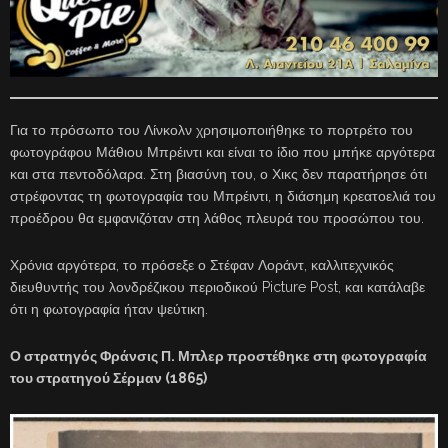
Για το πρόσωπο του Λίνκολν χρησιμοποιήθηκε το πορτρέτο του
φωτογράφου Μάθιου Μπρέιντι και είναι το ίδιο που μπήκε αργότερα
και στα πεντοδόλαρα. Στη βιασύνη του, ο Χικς δεν παρατήρησε ότι
στρέφοντας τη φωτογραφία του Μπρέιντι, η διάσημη κρεατοελιά του
προέδρου θα εμφανιζόταν στη λάθος πλευρά του προσώπου του.
Χρόνια αργότερα, το πρόσεξε ο Στέφαν Λοράντ, καλλιτεχνικός
διευθυντής του λονδρέζικου περιοδικού Picture Post, και κατάλαβε
ότι η φωτογραφία ήταν ψεύτικη.
Ο στρατηγός Φράνσις Π. Μπλερ προστέθηκε στη φωτογραφία
του στρατηγού Σέρμαν (1865)