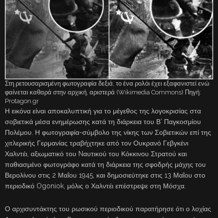
Στη ρετουσαρισμένη φωτογραφία δεξιά, το ένα ρολόι έχει εξαφανιστεί ενώ
φαίνεται καθαρά στην αρχική, αριστερά (Wikimedia Commons) Πηγή:
Protagon.gr
Η εικόνα είναι αποκαλυπτική για το μέγεθος της λογοκρισίας στα
σοβιετικά μέσα ενημέρωσης κατά τη διάρκεια του Β’ Παγκοσμίου
Πολέμου. Η φωτογραφία-σύμβολο της νίκης των Σοβιετικών επί της
χιτλερικής Γερμανίας τραβήχτηκε από τον Ουκρανό Γεβγκένι
Χαλντέι, αξιωματικό του Nαυτικού του Κόκκινου Στρατού και
παθιασμένο φωτογράφο κατά τη διάρκεια της σφοδρής μάχης του
Βερολίνου στις 2 Μαΐου 1945, και δημοσιεύτηκε στις 13 Μαΐου στο
περιοδικό Ogoniok, μόλις ο Χαλντέι επέστρεψε στη Μόσχα.
Ο αρχισυντάκτης του ρωσικού περιοδικού παρατήρησε ότι ο λοχίας