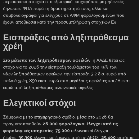
περιουσιακά στοιχεία στο εξωτερικό, επιχειρήσεις με μηδενικές
δηλώσεις ΦΠΑ παρά τη δραστηριότητά τους, αλλά και
συμβολαιογράφοι για ελέγχους σε ΑΦΜ φορολογουμένων που
έχουν αποβιώσει κατά την προσυμπλήρωση στοιχείων Ε9.
Εισπράξεις από ληξιπρόθεσμα
χρέη
Στο μέτωπο των ληξιπρόθεσμων οφειλών
, η ΑΑΔΕ θέτει ως
στόχο για το 2026 την είσπραξη τουλάχιστον του 45% των
νέων ληξιπρόθεσμων οφειλών, την είσπραξη 3,2 δισ. ευρώ από
παλαιά χρέη, 850 εκατ. ευρώ από μεγάλους οφειλέτες και 28 εκατ.
ευρώ από ληξιπρόθεσμες τελωνειακές οφειλές.
Ελεγκτικοί στόχοι
Σύμφωνα με το επιχειρησιακό σχέδιο, μέσα στο 2026 θα
πραγματοποιηθούν
26.000 φορολογικοί έλεγχοι από τις
φορολογικές υπηρεσίες
,
75.000
τελωνειακοί έλεγχοι
δίωξης,
39.300
έλεγχοι και έρευνες από τις ΔΕΟΣ,
25.400
επιτόπιοι