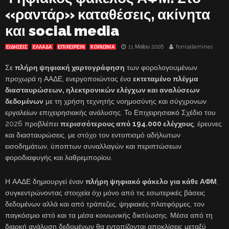
«ραντάρ» καταθέσεις, ακίνητα
και social media
11 Μαΐου 2026
fonisalaminas
ΕΙΔΗΣΕΙΣ
ΕΛΛΑΔΑ
ΕΠΙΧΕΙΡΕΙΝ
ΚΟΙΝΩΝΙΑ
Σε
πλήρη ψηφιακή χαρτογράφηση
των φορολογουμένων
προχωρά η ΑΑΔΕ, ενεργοποιώντας ένα
εκτεταμένο πλέγμα
διασταυρώσεων, ηλεκτρονικών ελέγχων και αναλύσεων
δεδομένων
με τη χρήση τεχνητής νοημοσύνης και σύγχρονων
εργαλείων επιχειρησιακής ανάλυσης. Το Επιχειρησιακό Σχέδιο του
2026 προβλέπει
περισσότερους από 194.000 ελέγχους
, έρευνες
και διασταυρώσεις, με στόχο τον εντοπισμό αδήλωτων
εισοδημάτων, ύποπτων συναλλαγών και περιπτώσεων
φοροδιαφυγής και λαθρεμπορίου.
Η ΑΑΔΕ δημιουργεί έναν
πλήρη ψηφιακό φάκελο για κάθε ΑΦΜ
,
συγκεντρώνοντας στοιχεία όχι μόνο από τις εσωτερικές βάσεις
δεδομένων αλλά και από τράπεζες, ψηφιακές πλατφόρμες, τον
παγκόσμιο ιστό και τα μέσα κοινωνικής δικτύωσης. Μέσα από τη
διαρκή ανάλυση δεδομένων θα εντοπίζονται αποκλίσεις μεταξύ