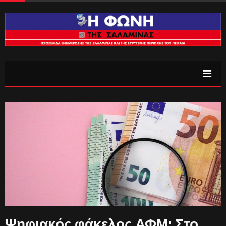
Ψηφιακός φάκελος ΑΦΜ: Στο