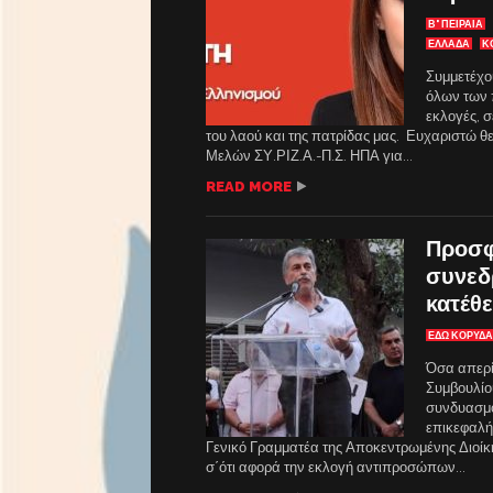
Β' ΠΕΙΡΑΙΑ
ΕΛΛΑΔΑ
Κ
Συμμετέχο
όλων των 
εκλογές, 
του λαού και της πατρίδας μας. Ευχαριστώ θ
Μελών ΣΥ.ΡΙΖ.Α.-Π.Σ. ΗΠΑ για...
READ MORE
Προσφ
συνεδ
κατέθ
ΕΔΩ ΚΟΡΥΔ
Όσα απερί
Συμβουλίο
συνδυασμο
επικεφαλή
Γενικό Γραμματέα της Αποκεντρωμένης Διοίκ
σ΄ότι αφορά την εκλογή αντιπροσώπων...