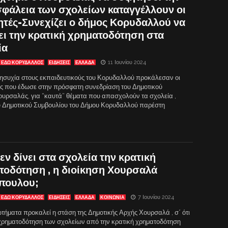
φάλεια των σχολείων καταγγέλλουν οι
ητές-Συνεχίζει ο δήμος Κορυδαλλού να
ει την κρατική χρηματοδότηση στα
ία
11 Ιουνίου 2024
ΕΔΩ ΚΟΡΥΔΑΛΛΟΣ
ΕΙΔΗΣΕΙΣ
ΕΛΛΑΔΑ
ησυχία στους εκπαιδευτικούς του Κορυδαλλού προκάλεσαν οι
ς που έδωσε στην πρόσφατη συνεδρίαση του Δημοτικού
Χουρσαλάς, για “καυτά” θέματα που απασχολούν τα σχολεία ,
ου Δημοτικού Συμβουλίου του Δήμου Κορυδαλλού παρέστη
δεν δίνει στα σχολεία την κρατική
τοδότηση , η διοίκηση Χουρσαλά
πουλου;
7 Ιουνίου 2024
ΕΔΩ ΚΟΡΥΔΑΛΛΟΣ
ΕΙΔΗΣΕΙΣ
ΕΛΛΑΔΑ
ΚΟΙΝΩΝΙΑ
τήματα προκαλεί η στάση της Δημοτικής Αρχής Χουρσαλά , σ΄ ότι
χρηματοδότηση των σχολείων από την κρατική χρηματοδότηση