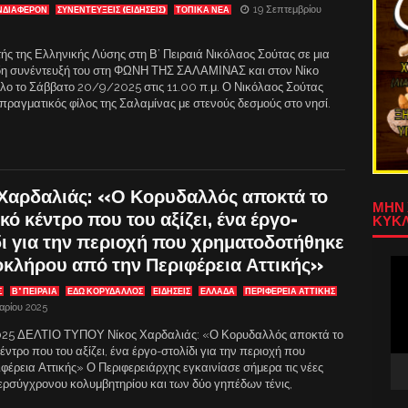
19 Σεπτεμβρίου
ΝΔΙΑΦΈΡΟΝ
ΣΥΝΕΝΤΕΥΞΕΙΣ (ΕΙΔΗΣΕΙΣ)
ΤΟΠΙΚΑ ΝΕΑ
ής της Ελληνικής Λύσης στη Β’ Πειραιά Νικόλαος Σούτας σε μια
η συνέντευξή του στη ΦΩΝΗ ΤΗΣ ΣΑΛΑΜΙΝΑΣ και στον Νίκο
λο το Σάββατο 20/9/2025 στις 11.00 π.μ. Ο Νικόλαος Σούτας
 πραγματικός φίλος της Σαλαμίνας με στενούς δεσμούς στο νησί.
 Χαρδαλιάς: «Ο Κορυδαλλός αποκτά το
ΜΗΝ 
κό κέντρο που του αξίζει, ένα έργο-
ΚΥΚΛ
δι για την περιοχή που χρηματοδοτήθηκε
οκλήρου από την Περιφέρεια Αττικής»
Πρ
Αν
Σ
Β' ΠΕΙΡΑΙΑ
ΕΔΩ ΚΟΡΥΔΑΛΛΟΣ
ΕΙΔΗΣΕΙΣ
ΕΛΛΑΔΑ
ΠΕΡΙΦΕΡΕΙΑ ΑΤΤΙΚΗΣ
Βίν
αρίου 2025
25 ΔΕΛΤΙΟ ΤΥΠΟΥ Νίκος Χαρδαλιάς: «Ο Κορυδαλλός αποκτά το
έντρο που του αξίζει, ένα έργο-στολίδι για την περιοχή που
φέρεια Αττικής» Ο Περιφερειάρχης εγκαινίασε σήμερα τις νέες
ερσύγχρονου κολυμβητηρίου και των δύο γηπέδων τένις,