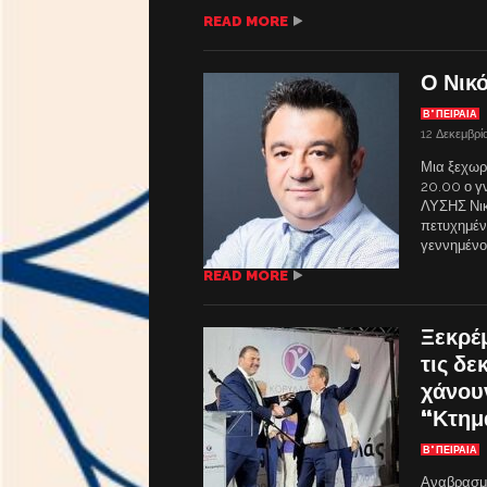
READ MORE
Ο Νικ
Β' ΠΕΙΡΑΙΑ
12 Δεκεμβρί
Μια ξεχωρ
20.00 ο γ
ΛΥΣΗΣ Νικ
πετυχημέν
γεννημένος
READ MORE
Ξεκρέ
τις δε
χάνουν
“Κτημ
Β' ΠΕΙΡΑΙΑ
Αναβρασμό