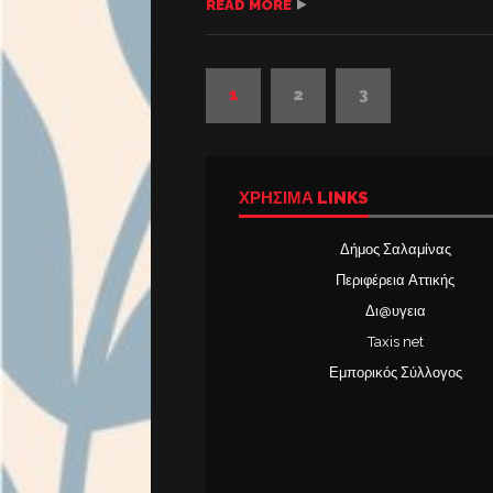
READ MORE
1
2
3
ΧΡΉΣΙΜΑ LINKS
Δήμος Σαλαμίνας
Περιφέρεια Αττικής
Δι@υγεια
Taxis net
Εμπορικός Σύλλογος