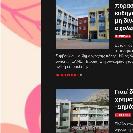
πυρασ
καθηγ
μη δίν
σχολε
Β' ΠΕΙΡΑΙΑ
Εντονη αν
απαντήσει
Συμβουλίου , ο δήμαρχος της πόλης , Νίκος 
τονίζει η ΕΛΜΕ Πειραιά . Στη συνεδρίαση τ
αντιπροσωπεία της...
READ MORE
Γιατί 
χρημα
-Δημό
Β' ΠΕΙΡΑΙΑ
Πολλά ερω
αφορά τη 