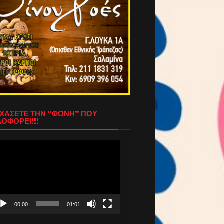
ΧΑΣΕΤΕ ΤΗΝ “ΦΩΝΗ” ΠΟΥ
ΟΦΟΡΕΙ!!!
όγραμμα
απαραγωγής
τεο
00:00
01:01