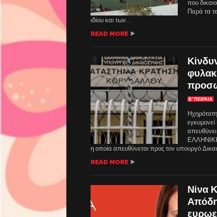
που δικαιο
Παρά τα τε
ιδίου και των...
READ MORE
Κίνδυ
φυλακ
προσ
Β' ΠΕΙΡΑΙΑ
Ηχηρότατη
εγκυμονεί
απευθύνει 
ΕΛΛΗΝΙΚΗΣ
η οποία απευθύνεται προς τον υπουργό Δικαιοσ
READ MORE
Νίνα 
Απόδη
ευρωε