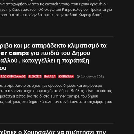
 να αποχωρήσουν από τις κατοικίες τους- που έχουν ορισμένοι
χές της δεκαετίας του ‘ 60-λόγω του Κτηματολογίου. Πρόκειται για
 μπροστά από τα πρώην λατομεία , στην παλαιά Χωροφυλακή-
ριβα και με απαράδεκτο κλιματισμό τα
r camps για παιδιά του Δήμου
αλλού , καταγγέλλει η παράταξη
ου
28 Ιουνίου 2024
ΕΔΩ ΚΟΡΥΔΑΛΛΟΣ
ΕΙΔΗΣΕΙΣ
ΕΛΛΑΔΑ
ΚΟΙΝΩΝΙΑ
 υπερτριπλάσιο σε σχέση με όμορους δήμους και ακριβότερο
από την αντίστοιχη συμμετοχή στο δήμο …Βούλας , είναι το κόστος
μμετάσχει φέτος ένα παιδί στα summer camps, του δήμου
ς αυξήσεις στα δημοτικά τέλη -αν συνέβαινε από επιχείρηση του
έχθηκε ο Χουρσαλάς να συζητήσει την