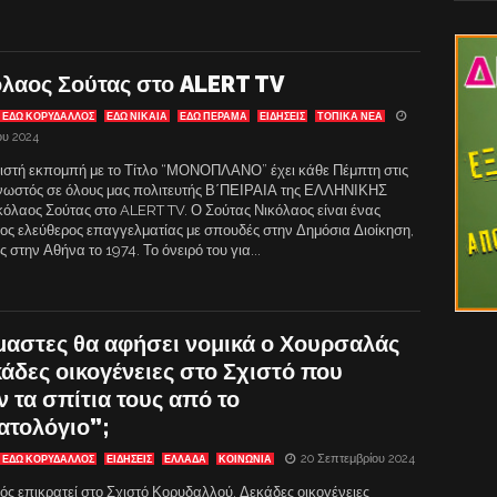
όλαος Σούτας στο ALERT TV
ΕΔΩ ΚΟΡΥΔΑΛΛΟΣ
ΕΔΩ ΝΙΚΑΙΑ
ΕΔΩ ΠΕΡΑΜΑ
ΕΙΔΗΣΕΙΣ
ΤΟΠΙΚΑ ΝΕΑ
ου 2024
ιστή εκπομπή με το Τίτλο “ΜΟΝΟΠΛΑΝΟ” έχει κάθε Πέμπτη στις
νωστός σε όλους μας πολιτευτής Β΄ΠΕΙΡΑΙΑ της ΕΛΛΗΝΙΚΗΣ
όλαος Σούτας στο ALERT TV. Ο Σούτας Νικόλαος είναι ένας
ος ελεύθερος επαγγελματίας με σπουδές στην Δημόσια Διοίκηση,
 στην Αθήνα το 1974. Το όνειρό του για...
μαστες θα αφήσει νομικά ο Χουρσαλάς
κάδες οικογένειες στο Σχιστό που
 τα σπίτια τους από το
ατολόγιο”;
20 Σεπτεμβρίου 2024
ΕΔΩ ΚΟΡΥΔΑΛΛΟΣ
ΕΙΔΗΣΕΙΣ
ΕΛΛΑΔΑ
ΚΟΙΝΩΝΙΑ
ς επικρατεί στο Σχιστό Κορυδαλλού. Δεκάδες οικογένειες