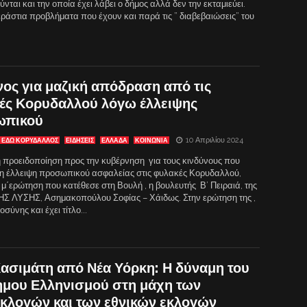
ύνται και την οποία έχει λάβει ο δήμος αλλά δεν την εκταμιεύει.
ράστια προβλήματα που έχουν και παρά τις ” διαβεβαιώσεις” του
νος για μαζική απόδραση από τις
ές Κορυδαλλού λόγω έλλειψης
ωπικού
10 Απριλίου 2024
ΕΔΩ ΚΟΡΥΔΑΛΛΟΣ
ΕΙΔΗΣΕΙΣ
ΕΛΛΑΔΑ
ΚΟΙΝΩΝΙΑ
 προειδοποίηση προς την κυβέρνηση για τους κινδύνους που
 η έλλειψη προσωπικού ασφαλείας στις φυλακές Κορυδαλλού,
μ΄ερώτηση που κατέθεσε στη Βουλή , η βουλευτής Β’ Πειραιά, της
 ΛΥΣΗΣ, Ασημακοπούλου Σοφίας – Χάιδως. Στην ερώτηση της ,
ύνης και έχει τίτλο...
Κασιμάτη από Νέα Υόρκη: Η δύναμη του
μου Ελληνισμού στη μάχη των
κλογών και των εθνικών εκλογών