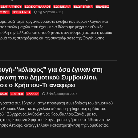
ΔΕΛΤΙΑ ΤΥΠΟΥ
ΕΔΩ ΚΟΡΥΔΑΛΛΟΣ
ΕΔΩ ΝΙΚΑΙΑ
ΕΔΩ ΠΕΡΑΜΑ
ΕΙΔΗΣΕΙΣ
15 Μαρτίου 2024
ΟΣΜΟΣ
ΤΟΠΙΚΑ ΝΕΑ
υμε, συζητάμε, οργανωνόμαστε ενόψει των ευρωεκλογών και
πολιτικών μαχών που έχουμε να δώσουμε μέχρι τις εθνικές
σε όλη την Ελλάδα και οπουδήποτε στον κόσμο χτυπάει η καρδιά
ερμά τους συντρόφους και τις συντρόφισσες της Οργάνωσης
υγή-”κόλαφος” για όσα έγιναν στη
ρίαση του Δημοτικού Συμβουλίου,
εσε ο Χρήστου-Τι αναφέρει
8 Φεβρουαρίου 2024
ΑΛΛΟΣ
ΕΙΔΗΣΕΙΣ
ΕΛΛΑΔΑ
γραπτα συνέβησαν , στην πρόσφατη συνεδρίαση του Δημοτικού
υ Κορυδαλλού , καταγγέλλει σύσσωμη η δημοτική ομάδα του
ύ “ Σύγχρονος Ανθρώπινος Κορυδαλλός-Ξανά”, με τον
ς τους, Στέφανο Χρήστου. Στην προσφυγή που κατέθεσαν στον
ησης Αττικής, καταγγέλλουν καταστρατήγηση της νομοθεσίας,