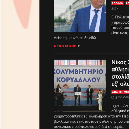
ΕΛΛΑΔΑ
Ε
2025
Ο Πολιτευτ
χειμαρρώδ
Γιαννόπου
είναι ένας
Δείτε την συνέντευξη εδώ:
READ MORE
Νίκος
αθλητι
στολί
εξ’ ολ
ΑΘΛΗΤΙΣΜΟ
3 Φεβρου
03/02/20
αθλητικό κ
χρηματοδοτήθηκε εξ’ ολοκλήρου από την Περι
βιοκλιματικές εγκαταστάσεις άθλησης του υπ
συνολικού προϋπολογισμού 8,4 εκ. ευρώ....